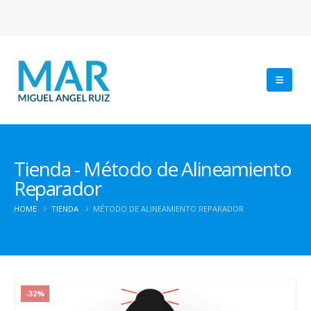
Tienda - Método de Alineamiento
Reparador
HOME
TIENDA
MÉTODO DE ALINEAMIENTO REPARADOR
-32%