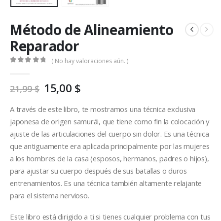
Método de Alineamiento
Reparador
( No hay valoraciones aún. )
0
out of 5
El
El
15,00
$
21,99
$
precio
precio
original
actual
A través de este libro, te mostramos una técnica exclusiva
era:
es:
japonesa de origen samurái, que tiene como fin la colocación y
21,99 $.
15,00 $.
ajuste de las articulaciones del cuerpo sin dolor. Es una técnica
que antiguamente era aplicada principalmente por las mujeres
a los hombres de la casa (esposos, hermanos, padres o hijos),
para ajustar su cuerpo después de sus batallas o duros
entrenamientos. Es una técnica también altamente relajante
para el sistema nervioso.
Este libro está dirigido a ti si tienes cualquier problema con tus